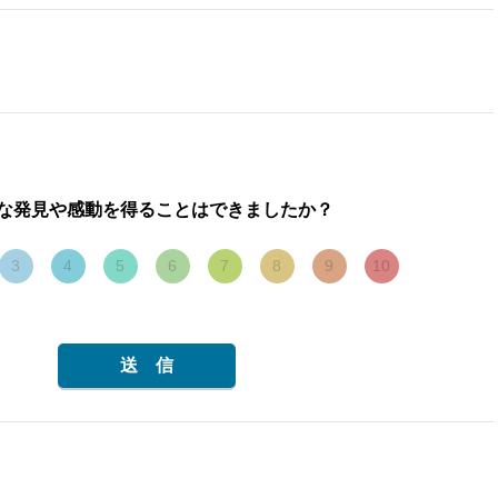
な発見や感動を得ることはできましたか？
3
4
5
6
7
8
9
10
送 信