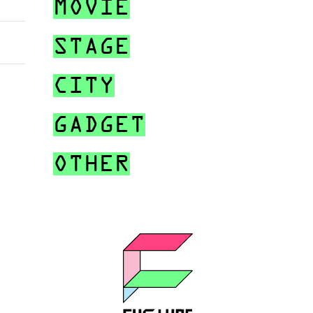
MOVIE
STAGE
CITY
GADGET
OTHER