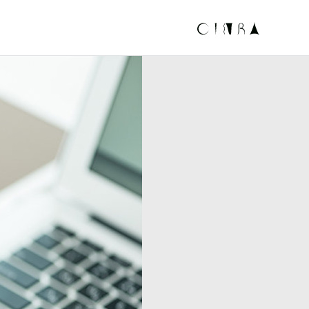
RE ( カフチャ )
CINR