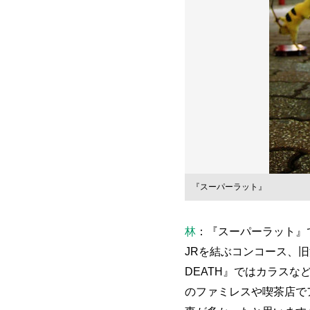
『スーパーラット』
林
：『スーパーラット』
JRを結ぶコンコース、旧
DEATH』ではカラス
のファミレスや喫茶店で