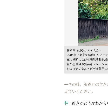
林靖高（はやし やすたか）
2005年に東京で結成したアー
在に横断しながら表現活動を続
誌の監修や展覧会キュレーションなども行なう。
およびデジタル・ビデオ部門の
―その後、渋谷との付き
えていください。
林
：好きかどうかわから