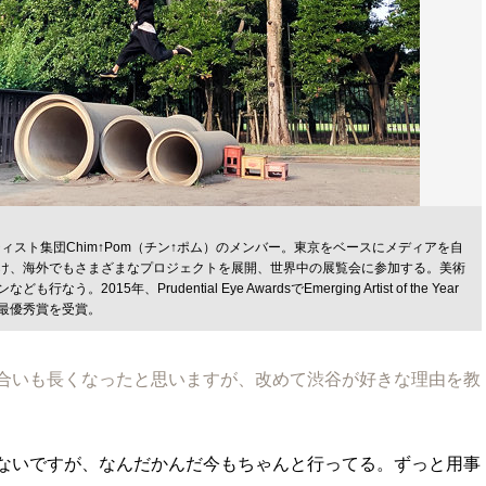
ティスト集団Chim↑Pom（チン↑ポム）のメンバー。東京をベースにメディアを自
け、海外でもさまざまなプロジェクトを展開、世界中の展覧会に参加する。美術
2015年、Prudential Eye AwardsでEmerging Artist of the Year
最優秀賞を受賞。
合いも長くなったと思いますが、改めて渋谷が好きな理由を教
ないですが、なんだかんだ今もちゃんと行ってる。ずっと用事