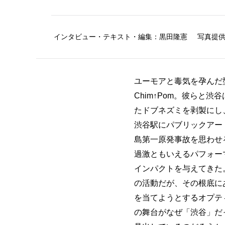
インタビュー・テキスト・編集
黒田隆憲
写真提供：
ユーモアと毒気を孕んだ
Chim↑Pom。彼らと
たドブネズミを剥製にし
渋谷駅にパブリックアー
島第一原発事故を思わせる絵
過激ともいえるパフォー
インパクトを与えてきた
の活動だが、その根底に
を当てようとするオプテ
の舞台がなぜ「渋谷」だ