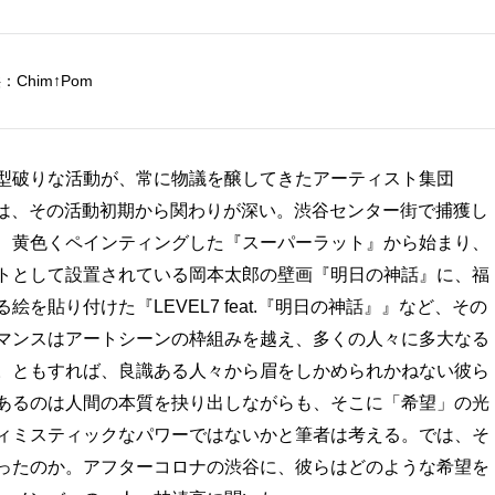
Chim↑Pom
型破りな活動が、常に物議を醸してきたアーティスト集団
渋谷は、その活動初期から関わりが深い。渋谷センター街で捕獲し
、黄色くペインティングした『スーパーラット』から始まり、
トとして設置されている岡本太郎の壁画『明日の神話』に、福
を貼り付けた『LEVEL7 feat.『明日の神話』』など、その
マンスはアートシーンの枠組みを越え、多くの人々に多大なる
。ともすれば、良識ある人々から眉をしかめられかねない彼ら
あるのは人間の本質を抉り出しながらも、そこに「希望」の光
ィミスティックなパワーではないかと筆者は考える。では、そ
ったのか。アフターコロナの渋谷に、彼らはどのような希望を