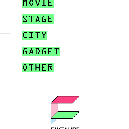
MOVIE
STAGE
CITY
GADGET
OTHER