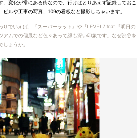
す。変化が常にある街なので、行けばとりあえず記録しておこ
、ビルや工事の写真、109の看板など撮影しちゃいます。
関わりでいえば、『スーパーラット』や『LEVEL7 feat.『明日の
ジアムでの個展など色々あって縁も深い印象です。なぜ渋谷を
でしょうか。