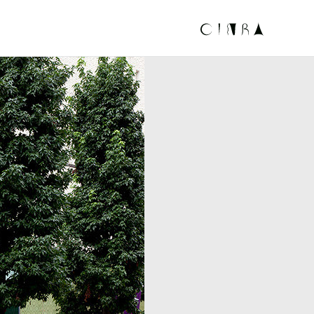
RE ( カフチャ )
CINR