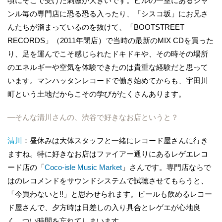
頃にそこで受けた刺激が大きいです。ビルの一室にあるジャ
ンル毎の専門店に恐る恐る入ったり、「シスコ坂」にお兄さ
んたちが溜まっているのを抜けて、「BOOTSTREET
RECORDS」（2011年閉店）で当時の最新のMIX CDを買った
り、足を運んでこそ感じられたドキドキや、その時その場所
のエネルギーや空気を体験できたのは貴重な経験だと思って
います。マンハッタンレコードで働き始めてからも、宇田川
町という土地だからこその学びがたくさんあります。
―そんな清川さんの、渋谷で好きなお店というと？
清川
：昼休みは大体スタッフと一緒にレコード屋さんに行き
ますね。特に好きなお店はファイアー通りにあるレゲエレコ
ード店の「
Coco-isle Music Market
」さんです。専門店ならで
はのレコメンドをサウンドシステムで試聴させてもらうと、
「今買わないと!!」と思わせられます。ビールも飲めるレコー
ド屋さんで、夕方時は日差しの入り具合とレゲエが心地良
く、つい時間を忘れてしまいます。