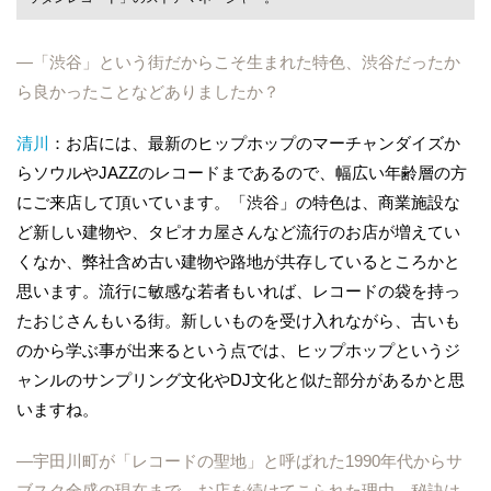
―「渋谷」という街だからこそ生まれた特色、渋谷だったか
ら良かったことなどありましたか？
清川
：お店には、最新のヒップホップのマーチャンダイズか
らソウルやJAZZのレコードまであるので、幅広い年齢層の方
にご来店して頂いています。「渋谷」の特色は、商業施設な
ど新しい建物や、タピオカ屋さんなど流行のお店が増えてい
くなか、弊社含め古い建物や路地が共存しているところかと
思います。流行に敏感な若者もいれば、レコードの袋を持っ
たおじさんもいる街。新しいものを受け入れながら、古いも
のから学ぶ事が出来るという点では、ヒップホップというジ
ャンルのサンプリング文化やDJ文化と似た部分があるかと思
いますね。
―宇田川町が「レコードの聖地」と呼ばれた1990年代からサ
ブスク全盛の現在まで、お店を続けてこられた理由、秘訣は