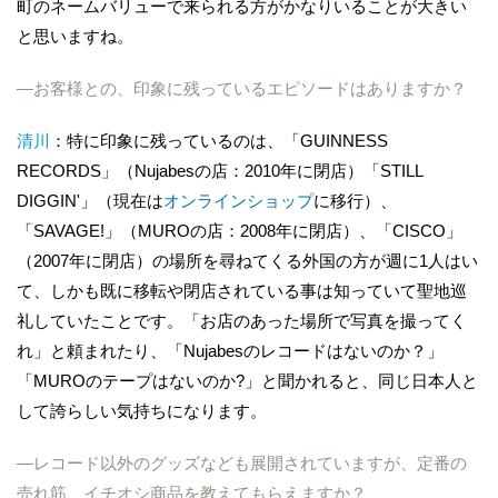
町のネームバリューで来られる方がかなりいることが大きい
と思いますね。
―お客様との、印象に残っているエピソードはありますか？
清川
：特に印象に残っているのは、「GUINNESS
RECORDS」（Nujabesの店：2010年に閉店）「STILL
DIGGIN'」（現在は
オンラインショップ
に移行）、
「SAVAGE!」（MUROの店：2008年に閉店）、「CISCO」
（2007年に閉店）の場所を尋ねてくる外国の方が週に1人はい
て、しかも既に移転や閉店されている事は知っていて聖地巡
礼していたことです。「お店のあった場所で写真を撮ってく
れ」と頼まれたり、「Nujabesのレコードはないのか？」
「MUROのテープはないのか?」と聞かれると、同じ日本人と
して誇らしい気持ちになります。
―レコード以外のグッズなども展開されていますが、定番の
売れ筋、イチオシ商品を教えてもらえますか？