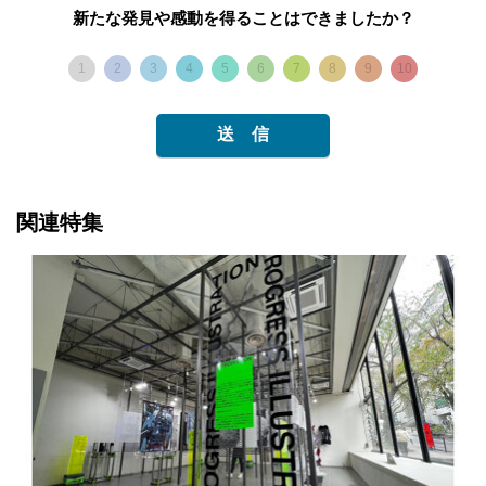
新たな発見や感動を得ることはできましたか？
1
2
3
4
5
6
7
8
9
10
送 信
関連特集