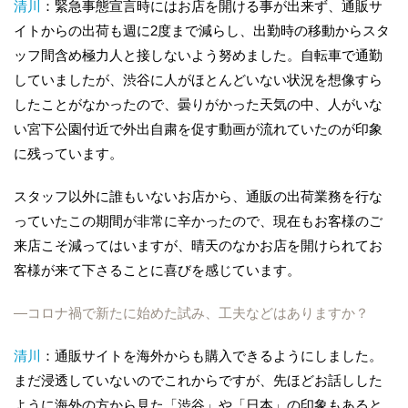
清川
：緊急事態宣言時にはお店を開ける事が出来ず、通販サ
イトからの出荷も週に2度まで減らし、出勤時の移動からスタ
ッフ間含め極力人と接しないよう努めました。自転車で通勤
していましたが、渋谷に人がほとんどいない状況を想像すら
したことがなかったので、曇りがかった天気の中、人がいな
い宮下公園付近で外出自粛を促す動画が流れていたのが印象
に残っています。
スタッフ以外に誰もいないお店から、通販の出荷業務を行な
っていたこの期間が非常に辛かったので、現在もお客様のご
来店こそ減ってはいますが、晴天のなかお店を開けられてお
客様が来て下さることに喜びを感じています。
―コロナ禍で新たに始めた試み、工夫などはありますか？
清川
：通販サイトを海外からも購入できるようにしました。
まだ浸透していないのでこれからですが、先ほどお話しした
ように海外の方から見た「渋谷」や「日本」の印象もあると