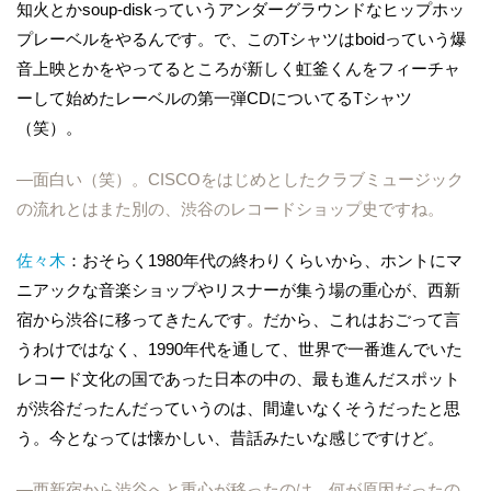
知火とかsoup-diskっていうアンダーグラウンドなヒップホッ
プレーベルをやるんです。で、このTシャツはboidっていう爆
音上映とかをやってるところが新しく虹釜くんをフィーチャ
ーして始めたレーベルの第一弾CDについてるTシャツ
（笑）。
―面白い（笑）。CISCOをはじめとしたクラブミュージック
の流れとはまた別の、渋谷のレコードショップ史ですね。
佐々木
：おそらく1980年代の終わりくらいから、ホントにマ
ニアックな音楽ショップやリスナーが集う場の重心が、西新
宿から渋谷に移ってきたんです。だから、これはおごって言
うわけではなく、1990年代を通して、世界で一番進んでいた
レコード文化の国であった日本の中の、最も進んだスポット
が渋谷だったんだっていうのは、間違いなくそうだったと思
う。今となっては懐かしい、昔話みたいな感じですけど。
―西新宿から渋谷へと重心が移ったのは、何が原因だったの