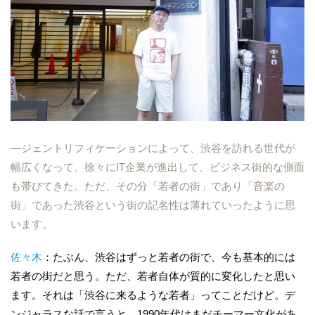
―ジェントリフィケーションによって、渋谷を訪れる世代が
幅広くなって、徐々にIT企業が進出して、ビジネス街的な側面
も帯びてきた。ただ、その分「若者の街」であり「音楽の
街」であった渋谷という街の記名性は薄れていったように思
います。
佐々木
：たぶん、渋谷はずっと若者の街で、今も基本的には
若者の街だと思う。ただ、若者自体が質的に変化したと思い
ます。それは「渋谷に来るような若者」ってことだけど。デ
ンジャラスな話で言うと、1990年代はまだチーマー文化があ