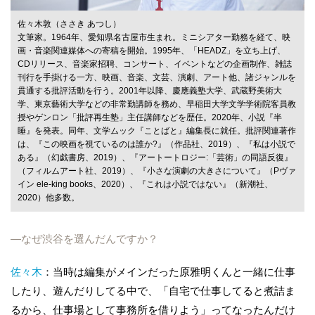
佐々木敦（ささき あつし）
文筆家。1964年、愛知県名古屋市生まれ。ミニシアター勤務を経て、映
画・音楽関連媒体への寄稿を開始。1995年、「HEADZ」を立ち上げ、
CDリリース、音楽家招聘、コンサート、イベントなどの企画制作、雑誌
刊行を手掛ける一方、映画、音楽、文芸、演劇、アート他、諸ジャンルを
貫通する批評活動を行う。2001年以降、慶應義塾大学、武蔵野美術大
学、東京藝術大学などの非常勤講師を務め、早稲田大学文学学術院客員教
授やゲンロン「批評再生塾」主任講師などを歴任。2020年、小説『半
睡』を発表。同年、文学ムック『ことばと』編集長に就任。批評関連著作
は、『この映画を視ているのは誰か?』（作品社、2019）、『私は小説で
ある』（幻戯書房、2019）、『アートートロジー:「芸術」の同語反復』
（フィルムアート社、2019）、『小さな演劇の大きさについて』（Pヴァ
イン ele-king books、2020）、『これは小説ではない』（新潮社、
2020）他多数。
―なぜ渋谷を選んだんですか？
佐々木
：当時は編集がメインだった原雅明くんと一緒に仕事
したり、遊んだりしてる中で、「自宅で仕事してると煮詰ま
るから、仕事場として事務所を借りよう」ってなったんだけ