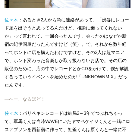
佐々木
：あるとき2人から急に連絡があって、「渋谷にレコー
ド屋を出そうと思ってるんだけど、相談に乗ってくれない
か」って言われて、一回会ったんです。会ったのはなぜか新
宿の紀伊国屋だったんですけど（笑）。で、それから数年経
ってホントに店を構えたわけですけど、その2人は超マニア
で、ホント変わった音楽しか取り扱わないお店で。その店の
販促のために、店の中でレコードとかCDをかけて、僕が解説
するっていうイベントを始めたのが『UNKNOWNMIX』だっ
たんです。
―へー、なるほど！
佐々木
：パリペキンレコードは結局2～3年でつぶれちゃっ
て、軍馬くんは当時WAVEにいたヤマベケイジくんと一緒にロ
スアプソンを西新宿に作って、虹釜くんは原くんと一緒に不