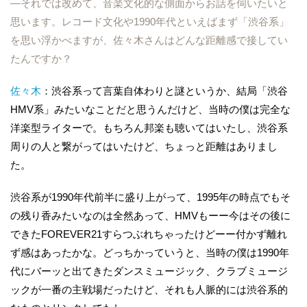
―それでは改めて、音楽文化的な側面からお話を伺いたいと
思います。レコード文化や1990年代といえばまず「渋谷系」
を思い浮かべますが、佐々木さんはどんな距離感で接してい
たんですか？
佐々木
：渋谷系って言葉自体わりと謎というか、結局「渋谷
HMV系」みたいなことだと思うんだけど、当時の僕は完全な
洋楽型ライターで。もちろん邦楽も聴いてはいたし、渋谷系
周りの人と繋がってはいたけど、ちょっと距離はありまし
た。
渋谷系が1990年代前半に盛り上がって、1995年の時点でもそ
の残り香みたいなのは全然あって、HMVもーー今はその後に
できたFOREVER21すらつぶれちゃったけどーー付かず離れ
ず感はあったかな。どっちかっていうと、当時の僕は1990年
代にバーッと出てきたダンスミュージック、クラブミュージ
ックが一番の主戦場だったけど、それも人脈的には渋谷系的