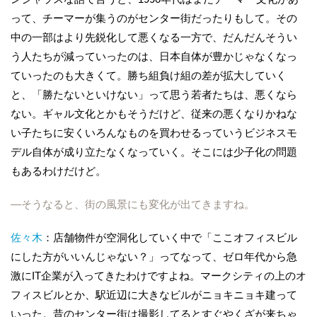
って、チーマーが集うのがセンター街だったりもして。その
中の一部はより先鋭化して悪くなる一方で、だんだんそうい
う人たちが減っていったのは、日本自体が豊かじゃなくなっ
ていったのも大きくて。勝ち組負け組の差が拡大していく
と、「勝たないといけない」って思う若者たちは、悪くなら
ない。ギャル文化とかもそうだけど、従来の悪くなりかねな
い子たちに安くいろんなものを買わせるっていうビジネスモ
デル自体が成り立たなくなっていく。そこには少子化の問題
もあるわけだけど。
―そうなると、街の風景にも変化が出てきますね。
佐々木
：店舗物件が空洞化していく中で「ここオフィスビル
にした方がいいんじゃない？」ってなって、ゼロ年代から急
激にIT企業が入ってきたわけですよね。マークシティの上のオ
フィスビルとか、駅近辺に大きなビルがニョキニョキ建って
いった。昔のセンター街は撮影してるとすぐやくざが来ちゃ