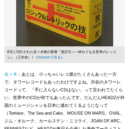
8月に刊行された佐々木敦の新著『批評王——終わりなき思考のレッス
ン』（工作舎） / （
Amazonで見る
）
佐々木
：あとは、小っちゃいレコ屋がたくさんあった一方
で、タワーレコードもあったわけですよね。渋谷のタワーレ
コードって、「手に入らないCDはない」って言われてたくら
い、世界中のCDが何でもあったんです。だんだんHEADZが外
国のミュージシャンを日本に連れてくるようになって
（Tortoise、The Sea and Cake、MOUSE ON MARS、OVAL、
ジム・オルーク、カールステン・ニコライ、JOAN OF ARC、
FENNESZなど、HEADZが来日を企画した海外アーティスト