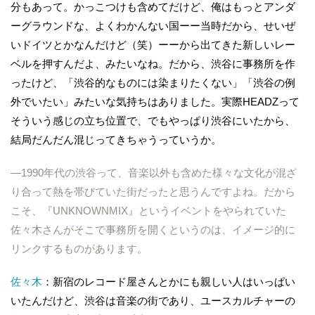
分もあって。かっこつけも含めてだけど、俺はもっとアンダ
ーグラウンドな、よくわかんない国ーー当時だから、せいぜ
いドイツとかなんだけど（笑）ーーから出てきた新しいレー
ベルを押すんだよ、みたいなね。だから、渋谷に事務所を作
ったけど、「渋谷的なものには染まりたくない」「渋谷の例
外でいたい」みたいな気持ちはありました。実際HEADZって
そういう感じの立ち位置で、でもやっぱり渋谷にいたから、
結局だんだん混じってきちゃうっていうか。
―1990年代の渋谷って、音楽以外も含めた様々な文化が混ざ
り合って熱を帯びていた街だったと思うんですよね。だから
こそ、『UNKNOWNMIX』というイベントをやられていた
佐々木さんがそこで事務所を開くというのは、イメージ的に
リンクするものがあります。
佐々木
：新宿のレコード屋さんとかにも親しい人はいっぱい
いたんだけど、渋谷は音楽の街であり、ユースカルチャーの