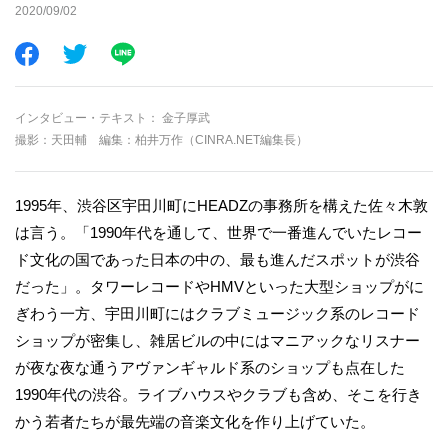
2020/09/02
インタビュー・テキスト
金子厚武
撮影：天田輔 編集：柏井万作（CINRA.NET編集長）
1995年、渋谷区宇田川町にHEADZの事務所を構えた佐々木敦
は言う。「1990年代を通して、世界で一番進んでいたレコー
ド文化の国であった日本の中の、最も進んだスポットが渋谷
だった」。タワーレコードやHMVといった大型ショップがに
ぎわう一方、宇田川町にはクラブミュージック系のレコード
ショップが密集し、雑居ビルの中にはマニアックなリスナー
が夜な夜な通うアヴァンギャルド系のショップも点在した
1990年代の渋谷。ライブハウスやクラブも含め、そこを行き
かう若者たちが最先端の音楽文化を作り上げていた。