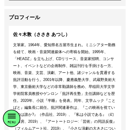
プロフィール
佐々木敦（ささき あつし）
文筆家。1964年、愛知県名古屋市生まれ。ミニシアター勤務
を経て、映画・音楽関連媒体への寄稿を開始。1995年、
「HEADZ」を立ち上げ、CDリリース、音楽家招聘、コンサ
ート、イベントなどの企画制作、雑誌刊行を手掛ける一方、
映画、音楽、文芸、演劇、アート他、諸ジャンルを貫通する
批評活動を行う。2001年以降、慶應義塾大学、武蔵野美術大
学、東京藝術大学などの非常勤講師を務め、早稲田大学文学
学術院客員教授やゲンロン「批評再生塾」主任講師などを歴
任。2020年、小説『半睡』を発表。同年、文学ムック『こと
ばと』編集長に就任。批評関連著作は、『この映画を視てい
るのは誰か?』（作品社、2019）、『私は小説である』（幻
戯書房、2019）、『アートートロジー:「芸術」の同語反復』
MENU
（フィルムアート社、2019）、『小さな演劇の大きさについ